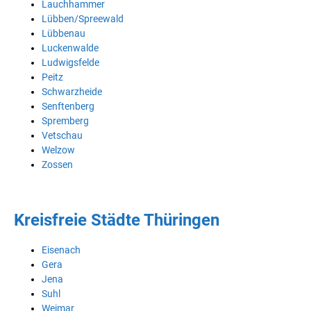
Lauchhammer
Lübben/Spreewald
Lübbenau
Luckenwalde
Ludwigsfelde
Peitz
Schwarzheide
Senftenberg
Spremberg
Vetschau
Welzow
Zossen
Kreisfreie Städte Thüringen
Eisenach
Gera
Jena
Suhl
Weimar