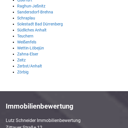
Querfurt
Raghun-Jeßnitz
Sandersdorf-Brehna
Schraplau
Solestadt Bad Dürrenberg
Südliches Anhalt
Teuchern
Weißenfels
Wettin-Löbejün
Zahna-Elser
Zeitz
Zerbst/Anhalt
Zörbig
Immobilienbewertung
Lutz Schneider Immobilienbewertung
Zittauer Straße 12