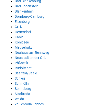
Bad Blankenburg
Bad Lobenstein
Blankenhain
Dornburg-Camburg
Eisenberg
Greiz
Hermsdorf
Kahla
Königsee
Meuselwitz
Neuhaus am Rennweg
Neustadt an der Orla
Pößneck
Rudolstadt
Saalfeld/Saale
Schleiz
Schmölln
Sonneberg
Stadtroda
Weida
Zeulenroda-Triebes