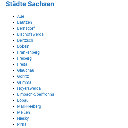
Städte Sachsen
Aue
Bautzen
Bernsdorf
Bischofswerda
Delitzsch
Döbeln
Frankenberg
Freiberg
Freital
Glauchau
Görlitz
Grimma
Hoyerswerda
Limbach-Oberfrohna
Löbau
Markkleeberg
Meißen
Niesky
Pirna