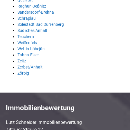
Querfurt
Raghun-Jeßnitz
Sandersdorf-Brehna
Schraplau
Solestadt Bad Dürrenberg
Südliches Anhalt
Teuchern
Weißenfels
Wettin-Löbejün
Zahna-Elser
Zeitz
Zerbst/Anhalt
Zörbig
Immobilienbewertung
Lutz Schneider Immobilienbewertung
Zittauer Straße 12