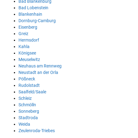
Bad Blankenburg
Bad Lobenstein
Blankenhain
Dornburg-Camburg
Eisenberg
Greiz
Hermsdorf
Kahla
Königsee
Meuselwitz
Neuhaus am Rennweg
Neustadt an der Orla
Pößneck
Rudolstadt
Saalfeld/Saale
Schleiz
Schmölln
Sonneberg
Stadtroda
Weida
Zeulenroda-Triebes