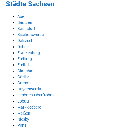
Städte Sachsen
Aue
Bautzen
Bernsdorf
Bischofswerda
Delitzsch
Döbeln
Frankenberg
Freiberg
Freital
Glauchau
Görlitz
Grimma
Hoyerswerda
Limbach-Oberfrohna
Löbau
Markkleeberg
Meißen
Niesky
Pirna