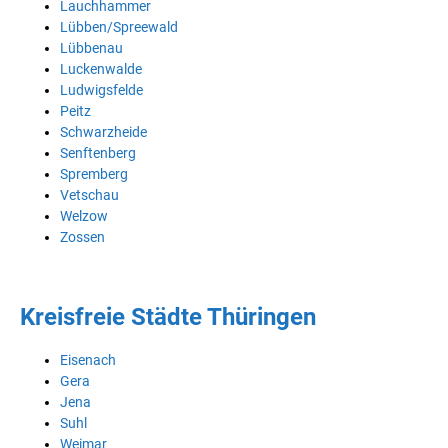
Lauchhammer
Lübben/Spreewald
Lübbenau
Luckenwalde
Ludwigsfelde
Peitz
Schwarzheide
Senftenberg
Spremberg
Vetschau
Welzow
Zossen
Kreisfreie Städte Thüringen
Eisenach
Gera
Jena
Suhl
Weimar