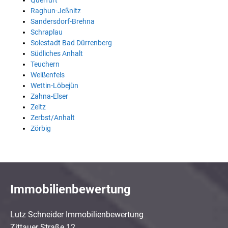
Querfurt
Raghun-Jeßnitz
Sandersdorf-Brehna
Schraplau
Solestadt Bad Dürrenberg
Südliches Anhalt
Teuchern
Weißenfels
Wettin-Löbejün
Zahna-Elser
Zeitz
Zerbst/Anhalt
Zörbig
Immobilienbewertung
Lutz Schneider Immobilienbewertung
Zittauer Straße 12