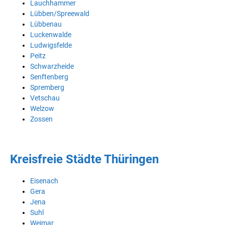
Lauchhammer
Lübben/Spreewald
Lübbenau
Luckenwalde
Ludwigsfelde
Peitz
Schwarzheide
Senftenberg
Spremberg
Vetschau
Welzow
Zossen
Kreisfreie Städte Thüringen
Eisenach
Gera
Jena
Suhl
Weimar