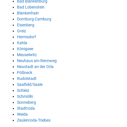
Bad Blankenburg
Bad Lobenstein
Blankenhain
Dornburg-Camburg
Eisenberg
Greiz
Hermsdorf
Kahla
Königsee
Meuselwitz
Neuhaus am Rennweg
Neustadt an der Orla
Pößneck
Rudolstadt
Saalfeld/Saale
Schleiz
Schmölln
Sonneberg
Stadtroda
Weida
Zeulenroda-Triebes