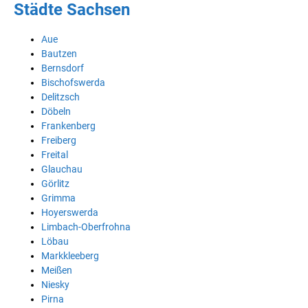
Städte Sachsen
Aue
Bautzen
Bernsdorf
Bischofswerda
Delitzsch
Döbeln
Frankenberg
Freiberg
Freital
Glauchau
Görlitz
Grimma
Hoyerswerda
Limbach-Oberfrohna
Löbau
Markkleeberg
Meißen
Niesky
Pirna