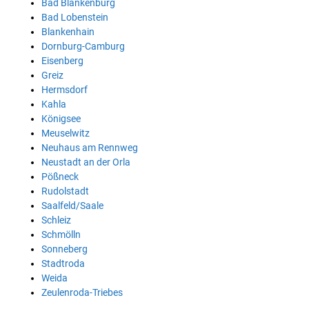
Bad Blankenburg
Bad Lobenstein
Blankenhain
Dornburg-Camburg
Eisenberg
Greiz
Hermsdorf
Kahla
Königsee
Meuselwitz
Neuhaus am Rennweg
Neustadt an der Orla
Pößneck
Rudolstadt
Saalfeld/Saale
Schleiz
Schmölln
Sonneberg
Stadtroda
Weida
Zeulenroda-Triebes