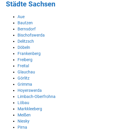
Städte Sachsen
Aue
Bautzen
Bernsdorf
Bischofswerda
Delitzsch
Döbeln
Frankenberg
Freiberg
Freital
Glauchau
Görlitz
Grimma
Hoyerswerda
Limbach-Oberfrohna
Löbau
Markkleeberg
Meißen
Niesky
Pirna