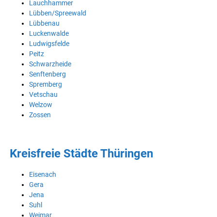
Lauchhammer
Lübben/Spreewald
Lübbenau
Luckenwalde
Ludwigsfelde
Peitz
Schwarzheide
Senftenberg
Spremberg
Vetschau
Welzow
Zossen
Kreisfreie Städte Thüringen
Eisenach
Gera
Jena
Suhl
Weimar