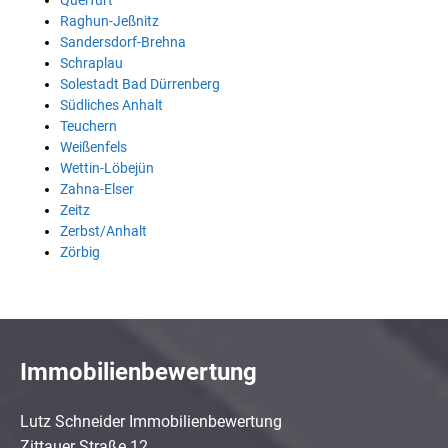
Querfurt
Raghun-Jeßnitz
Sandersdorf-Brehna
Schraplau
Solestadt Bad Dürrenberg
Südliches Anhalt
Teuchern
Weißenfels
Wettin-Löbejün
Zahna-Elser
Zeitz
Zerbst/Anhalt
Zörbig
Immobilienbewertung
Lutz Schneider Immobilienbewertung
Zittauer Straße 12