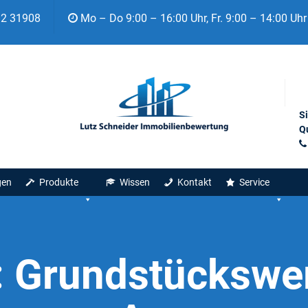
92 31908
Mo – Do 9:00 – 16:00 Uhr, Fr. 9:00 – 14:00 Uhr
S
Qu
gen
Produkte
Wissen
Kontakt
Service
:
Grundstückswer