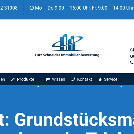
92 31908
Mo – Do 9:00 – 16:00 Uhr, Fr. 9:00 – 14:00 Uhr
S
Qu
gen
Produkte
Wissen
Kontakt
Service
t:
Grundstücksma