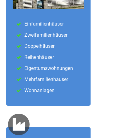
Einfamilienhäuser
Zweifamilienhäuser
Doppelhäuser
Reihenhäuser
Eigentumswohnungen
Mehrfamilienhäuser
Wohnanlagen