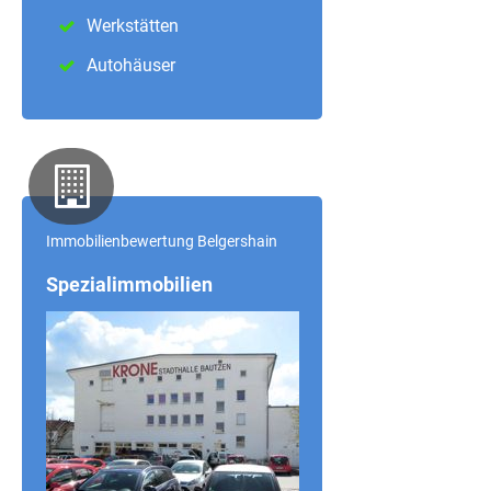
Werkstätten
Autohäuser
Immobilienbewertung Belgershain
Spezialimmobilien