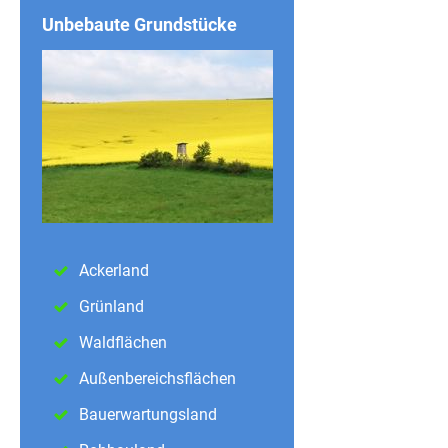
Unbebaute Grundstücke
Ackerland
Grünland
Waldflächen
Außenbereichsflächen
Bauerwartungsland