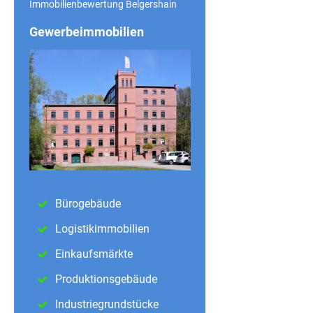
Immobilienbewertung Belgershain
Gewerbeimmobilien
Bürogebäude
Logistikimmobilien
Einkaufsmärkte
Produktionsgebäude
Industriegrundstücke