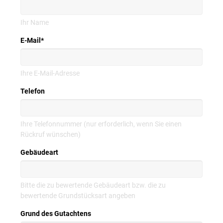
Ihr Name
E-Mail
*
Ihre E-Mail-Adresse
Telefon
Ihre Telefonnummer (nur erforderlich, wenn Sie einen
Rückruf wünschen)
Gebäudeart
Bitte die zu bewertende Gebäudeart bzw. die zu
bewertende Grundstücksart angeben
Grund des Gutachtens