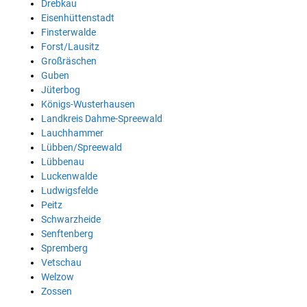
Drebkau
Eisenhüttenstadt
Finsterwalde
Forst/Lausitz
Großräschen
Guben
Jüterbog
Königs-Wusterhausen
Landkreis Dahme-Spreewald
Lauchhammer
Lübben/Spreewald
Lübbenau
Luckenwalde
Ludwigsfelde
Peitz
Schwarzheide
Senftenberg
Spremberg
Vetschau
Welzow
Zossen