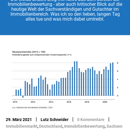
Immobilienbewertung - aber auch kritischer Blick auf die
heutige Welt der Sachverständigen und Gutachter im
Immobilienbereich. Was ich so den lieben, langen Tag
alles tue und was mich dabei umtreibt.
|
|
|
29. März 2021
Lutz Schneider
0 Kommentare
Immobilienmarkt
,
Deutschland
,
Immobilienbewertung
,
Sachsen