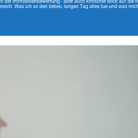
 der Immobilienbewertung - aber auch kritischer Blick auf die 
reich. Was ich so den lieben, langen Tag alles tue und was mich