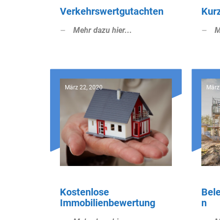
Verkehrswertgutachten
Kur
Mehr dazu hier...
M
März 22, 2020
März
Kostenlose
Bel
Immobilienbewertung
n