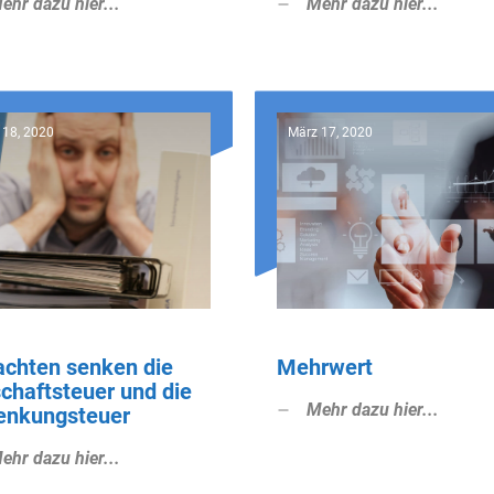
ehr dazu hier...
Mehr dazu hier...
 18, 2020
März 17, 2020
achten senken die
Mehrwert
chaftsteuer und die
Mehr dazu hier...
enkungsteuer
ehr dazu hier...