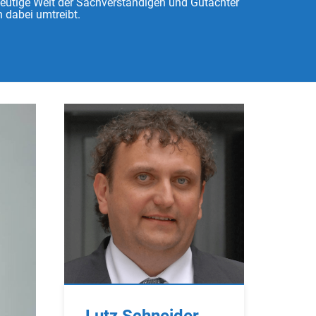
heutige Welt der Sachverständigen und Gutachter
 dabei umtreibt.
Lutz Schneider